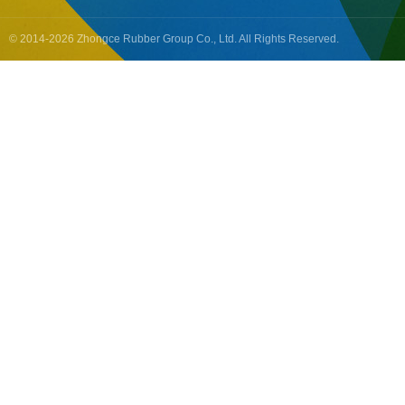
© 2014-2026 Zhongce Rubber Group Co., Ltd. All Rights Reserved.