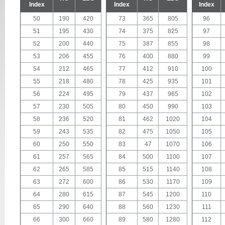
Index
Index
Index
50
190
420
73
365
805
96
51
195
430
74
375
825
97
52
200
440
75
387
855
98
53
206
455
76
400
880
99
54
212
465
77
412
910
100
55
218
480
78
425
935
101
56
224
495
79
437
965
102
57
230
505
80
450
990
103
58
236
520
81
462
1020
104
59
243
535
82
475
1050
105
60
250
550
83
47
1070
106
61
257
565
84
500
1100
107
62
265
585
85
515
1140
108
63
272
600
86
530
1170
109
64
280
615
87
545
1200
110
65
290
640
88
560
1230
111
66
300
660
89
580
1280
112