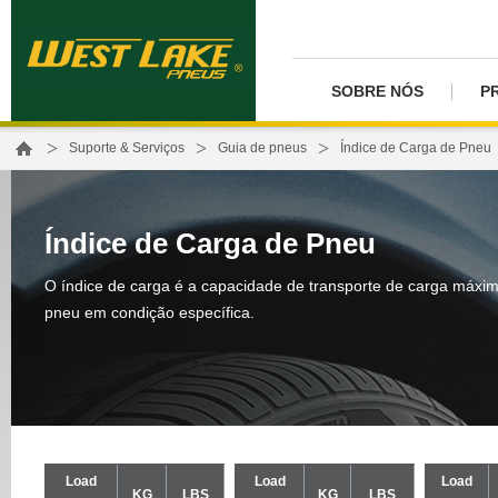
SOBRE NÓS
P
>
>
>
Suporte & Serviços
Guia de pneus
Índice de Carga de Pneu
Índice de Carga de Pneu
O índice de carga é a capacidade de transporte de carga máxi
pneu em condição específica.
Load
Load
Load
KG
LBS
KG
LBS