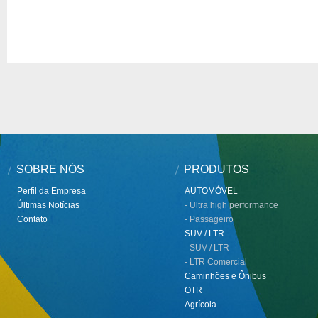
SOBRE NÓS
PRODUTOS
Perfil da Empresa
AUTOMÓVEL
Últimas Notícias
- Ultra high performance
Contato
- Passageiro
SUV / LTR
- SUV / LTR
- LTR Comercial
Caminhões e Ônibus
OTR
Agrícola