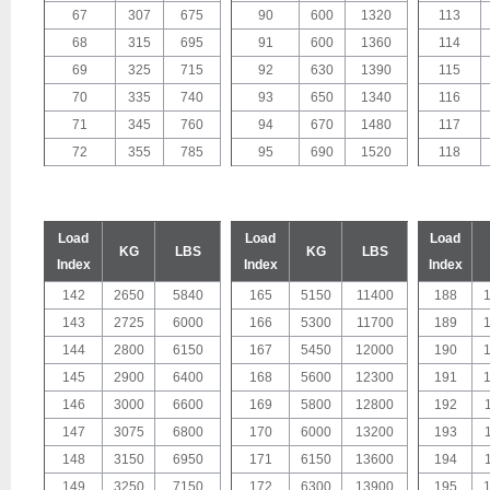
67
307
675
90
600
1320
113
68
315
695
91
600
1360
114
69
325
715
92
630
1390
115
70
335
740
93
650
1340
116
71
345
760
94
670
1480
117
72
355
785
95
690
1520
118
Load
Load
Load
KG
LBS
KG
LBS
Index
Index
Index
142
2650
5840
165
5150
11400
188
143
2725
6000
166
5300
11700
189
144
2800
6150
167
5450
12000
190
145
2900
6400
168
5600
12300
191
146
3000
6600
169
5800
12800
192
147
3075
6800
170
6000
13200
193
148
3150
6950
171
6150
13600
194
149
3250
7150
172
6300
13900
195