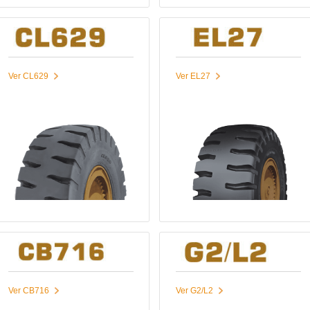
Ver CL629
Ver EL27
Ver CB716
Ver G2/L2