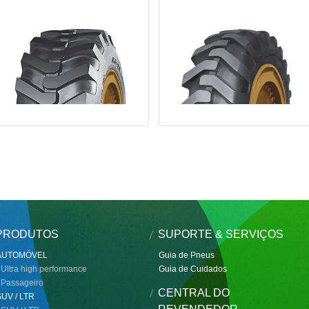
PRODUTOS
SUPORTE & SERVIÇOS
AUTOMÓVEL
Guia de Pneus
 Ultra high performance
Guia de Cuidados
 Passageiro
CENTRAL DO
SUV / LTR