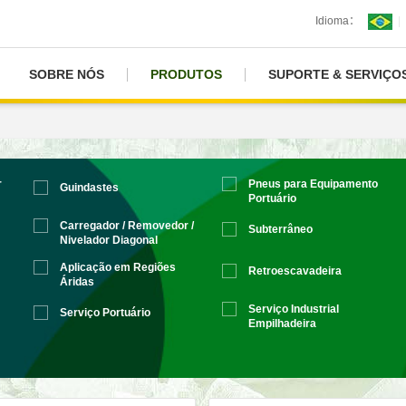
Idioma：
|
SOBRE NÓS
PRODUTOS
SUPORTE & SERVIÇO
r
Pneus para Equipamento
Guindastes
Portuário
Carregador / Removedor /
Subterrâneo
Nivelador Diagonal
Aplicação em Regiões
Retroescavadeira
Áridas
Serviço Industrial
Serviço Portuário
Empilhadeira