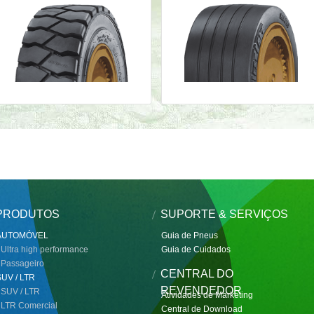
PRODUTOS
SUPORTE & SERVIÇOS
AUTOMÓVEL
Guia de Pneus
 Ultra high performance
Guia de Cuidados
 Passageiro
CENTRAL DO
SUV / LTR
REVENDEDOR
 SUV / LTR
Atividades de Marketing
 LTR Comercial
Central de Download