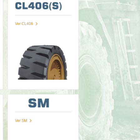
Ver CL406
Ver SM