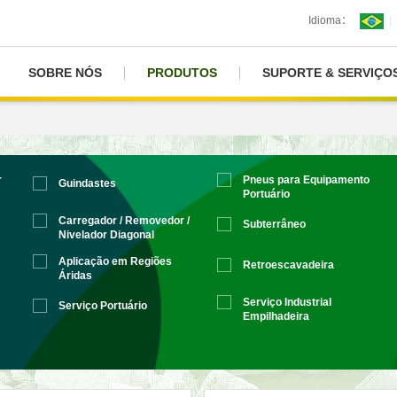
Idioma：
|
SOBRE NÓS
PRODUTOS
SUPORTE & SERVIÇO
r
Pneus para Equipamento
Guindastes
Portuário
Carregador / Removedor /
Subterrâneo
Nivelador Diagonal
Aplicação em Regiões
Retroescavadeira
Áridas
Serviço Industrial
Serviço Portuário
Empilhadeira