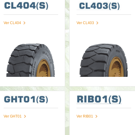
Ver CL404
Ver CL403
Ver GHT01
Ver RIB01