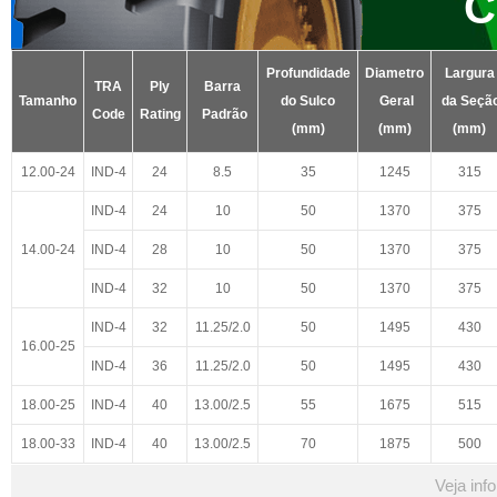
C
Profundidade
Diametro
Largura
TRA
Ply
Barra
Tamanho
do Sulco
Geral
da Seçã
Code
Rating
Padrão
(mm)
(mm)
(mm)
12.00-24
IND-4
24
8.5
35
1245
315
IND-4
24
10
50
1370
375
14.00-24
IND-4
28
10
50
1370
375
IND-4
32
10
50
1370
375
IND-4
32
11.25/2.0
50
1495
430
16.00-25
IND-4
36
11.25/2.0
50
1495
430
18.00-25
IND-4
40
13.00/2.5
55
1675
515
18.00-33
IND-4
40
13.00/2.5
70
1875
500
Veja inf