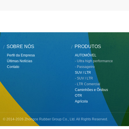
SOBRE NÓS
PRODUTOS
Perfil da Empresa
AUTOMÓVEL
Últimas Notícias
- Ultra high performance
Contato
- Passageiro
SUV / LTR
- SUV / LTR
- LTR Comercial
Caminhões e Ônibus
OTR
Agrícola
© 2014-2026 Zhongce Rubber Group Co., Ltd. All Rights Reserved.