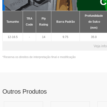
C
Profundidade
TRA
Ply
Tamanho
Barra Padrão
do Sulco
Code
Rating
(mm)
12-16.5
-
14
9.75
35.0
Veja inf
*Reserva os direitos de interpretação final e modificação
Outros Produtos