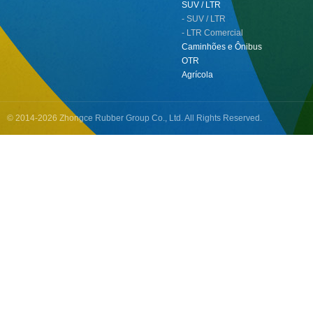
SUV / LTR
- SUV / LTR
- LTR Comercial
Caminhões e Ônibus
OTR
Agrícola
© 2014-2026 Zhongce Rubber Group Co., Ltd. All Rights Reserved.