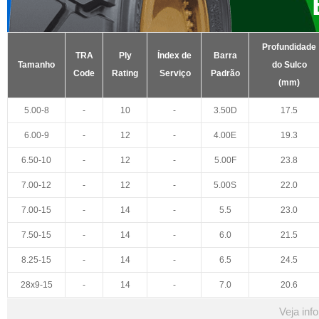
Profundidade
TRA
Ply
Índex de
Barra
Tamanho
do Sulco
Code
Rating
Serviço
Padrão
(mm)
5.00-8
-
10
-
3.50D
17.5
6.00-9
-
12
-
4.00E
19.3
6.50-10
-
12
-
5.00F
23.8
7.00-12
-
12
-
5.00S
22.0
7.00-15
-
14
-
5.5
23.0
7.50-15
-
14
-
6.0
21.5
8.25-15
-
14
-
6.5
24.5
28x9-15
-
14
-
7.0
20.6
Veja inf