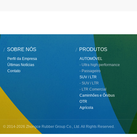
SOBRE NÓS
PRODUTOS
Perfil da Empresa
AUTOMÓVEL
Últimas Notícias
- Ultra high performance
Contato
- Passageiro
SUV / LTR
- SUV / LTR
- LTR Comercial
Caminhões e Ônibus
OTR
Agrícola
© 2014-2026 Zhongce Rubber Group Co., Ltd. All Rights Reserved.