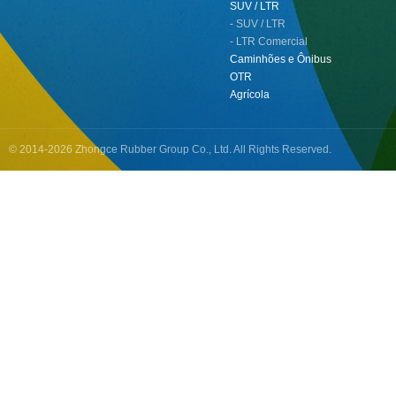
SUV / LTR
- SUV / LTR
- LTR Comercial
Caminhões e Ônibus
OTR
Agrícola
© 2014-2026 Zhongce Rubber Group Co., Ltd. All Rights Reserved.