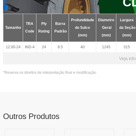
C
Profundidade
Diametro
Largura
TRA
Ply
Barra
Tamanho
do Sulco
Geral
da Seção
Code
Rating
Padrão
(mm)
(mm)
(mm)
12.00-24
IND-4
24
8.5
40
1245
315
Veja inf
*Reserva os direitos de interpretação final e modificação
Outros Produtos