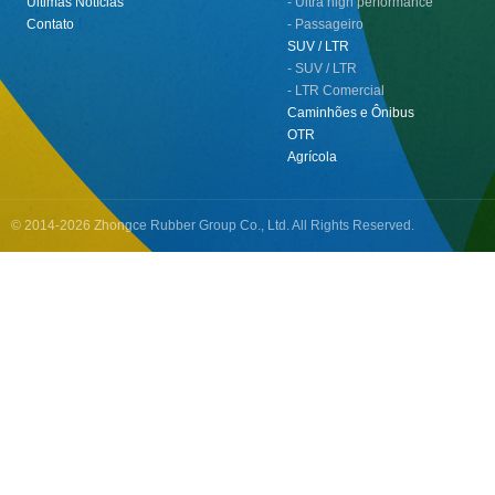
Últimas Notícias
- Ultra high performance
Contato
- Passageiro
SUV / LTR
- SUV / LTR
- LTR Comercial
Caminhões e Ônibus
OTR
Agrícola
© 2014-2026 Zhongce Rubber Group Co., Ltd. All Rights Reserved.