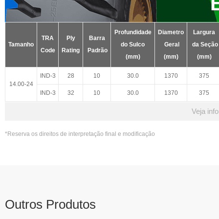
Profundidade
Diametro
Largura
TRA
Ply
Barra
Tamanho
do Sulco
Geral
da Seção
Code
Rating
Padrão
(mm)
(mm)
(mm)
IND-3
28
10
30.0
1370
375
14.00-24
IND-3
32
10
30.0
1370
375
Veja inf
*Reserva os direitos de interpretação final e modificação
Outros Produtos