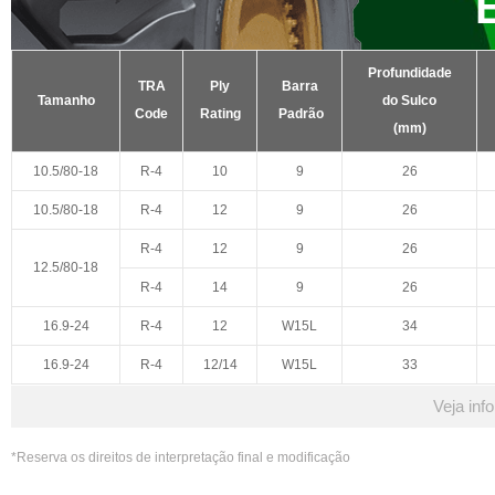
Profundidade
TRA
Ply
Barra
Tamanho
do Sulco
Code
Rating
Padrão
(mm)
10.5/80-18
R-4
10
9
26
10.5/80-18
R-4
12
9
26
R-4
12
9
26
12.5/80-18
R-4
14
9
26
16.9-24
R-4
12
W15L
34
16.9-24
R-4
12/14
W15L
33
Veja inf
*Reserva os direitos de interpretação final e modificação